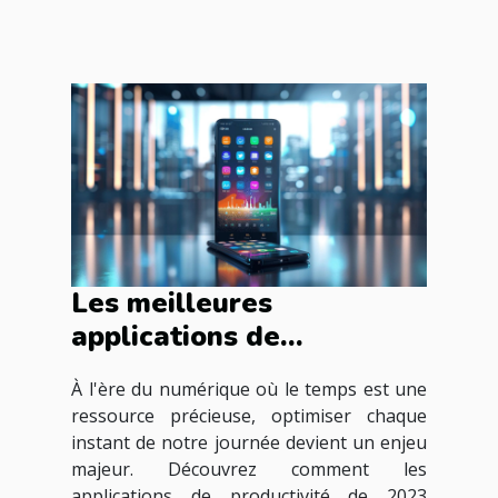
Les meilleures
applications de
productivité de 2023 pour
À l'ère du numérique où le temps est une
optimiser votre temps
ressource précieuse, optimiser chaque
instant de notre journée devient un enjeu
majeur. Découvrez comment les
applications de productivité de 2023