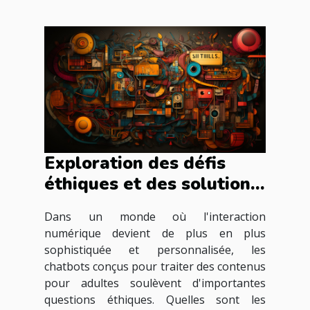
Exploration des défis
éthiques et des solutions
dans le déploiement de
Dans un monde où l'interaction
chatbots traitant de
numérique devient de plus en plus
contenus pour adultes
sophistiquée et personnalisée, les
chatbots conçus pour traiter des contenus
pour adultes soulèvent d'importantes
questions éthiques. Quelles sont les