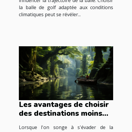
influencer la trajectoire de la balle. Choisir
la balle de golf adaptée aux conditions
climatiques peut se révéler...
Les avantages de choisir
des destinations moins
connues pour vos
Lorsque l'on songe à s'évader de la
prochaines vacances