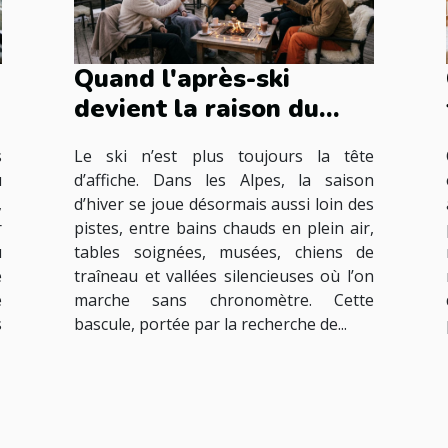
Quand l'après-ski
devient la raison du
séjour à la montagne
s
Le ski n’est plus toujours la tête
u
d’affiche. Dans les Alpes, la saison
,
d’hiver se joue désormais aussi loin des
r
pistes, entre bains chauds en plein air,
u
tables soignées, musées, chiens de
e
traîneau et vallées silencieuses où l’on
é
marche sans chronomètre. Cette
s
bascule, portée par la recherche de...