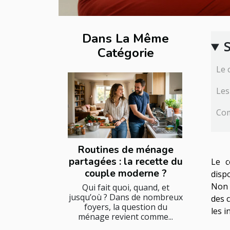
Dans La Même
Catégorie
Le 
Les
Com
Routines de ménage
partagées : la recette du
Le c
couple moderne ?
disp
Non 
Qui fait quoi, quand, et
jusqu’où ? Dans de nombreux
des 
foyers, la question du
les 
ménage revient comme...