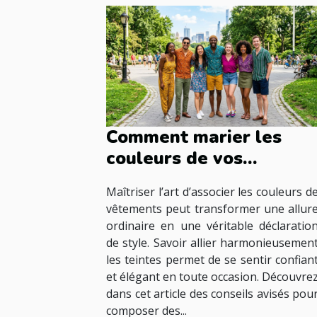
Comment marier les
couleurs de vos
vêtements pour une
Maîtriser l’art d’associer les couleurs d
harmonie parfaite ?
vêtements peut transformer une allur
ordinaire en une véritable déclaratio
de style. Savoir allier harmonieusemen
les teintes permet de se sentir confian
et élégant en toute occasion. Découvre
dans cet article des conseils avisés pou
composer des...