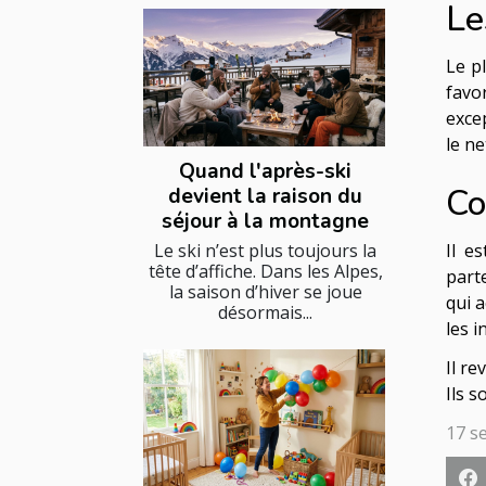
Le
Le p
favo
exce
le ne
Quand l'après-ski
Co
devient la raison du
séjour à la montagne
Le ski n’est plus toujours la
Il e
tête d’affiche. Dans les Alpes,
part
la saison d’hiver se joue
qui 
désormais...
les i
Il re
Ils s
17 s