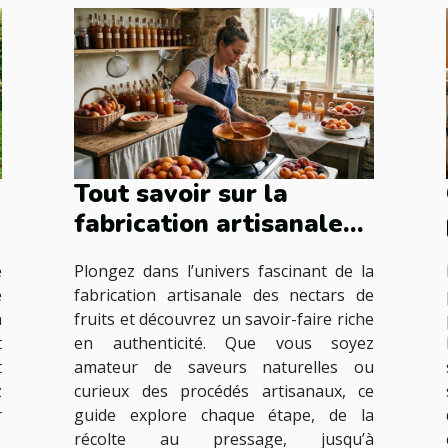
Tout savoir sur la
fabrication artisanale
des nectars de fruits
e
Plongez dans l’univers fascinant de la
e
fabrication artisanale des nectars de
n
fruits et découvrez un savoir-faire riche
t
en authenticité. Que vous soyez
t
amateur de saveurs naturelles ou
z
curieux des procédés artisanaux, ce
r
guide explore chaque étape, de la
récolte au pressage, jusqu’à