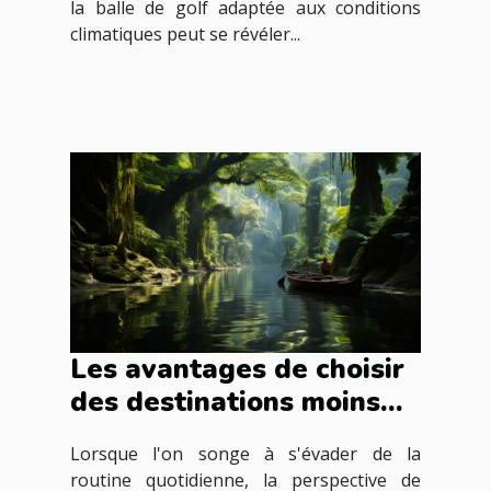
la balle de golf adaptée aux conditions
climatiques peut se révéler...
Les avantages de choisir
des destinations moins
connues pour vos
Lorsque l'on songe à s'évader de la
prochaines vacances
routine quotidienne, la perspective de