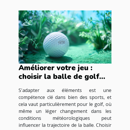
Améliorer votre jeu :
choisir la balle de golf
idéale selon les
S'adapter aux éléments est une
conditions
compétence clé dans bien des sports, et
météorologiques
cela vaut particulièrement pour le golf, où
même un léger changement dans les
conditions météorologiques peut
influencer la trajectoire de la balle. Choisir